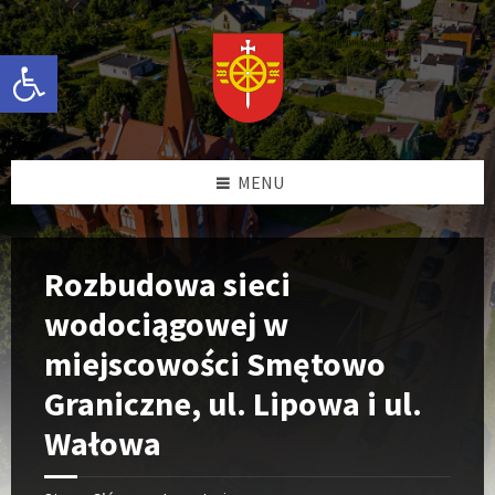
Przejdź
Przejdź
Przejdź
do
do
do
treści
prawej
stopki
Otwórz pasek narzędzi
kolumny
MENU
Rozbudowa sieci
wodociągowej w
miejscowości Smętowo
Graniczne, ul. Lipowa i ul.
Wałowa