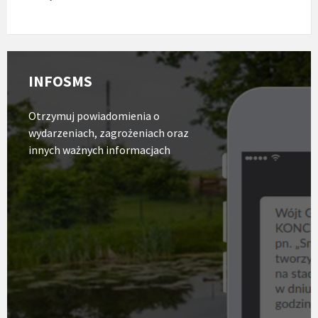
Strona
S
usługi
r
INFOSMS
INFOSMS
j
P
Otrzymuj powiadomienia o
wydarzeniach, zagrożeniach oraz
innych ważnych informacjach