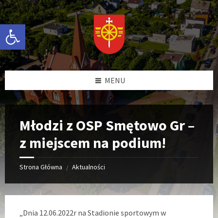
Przejdź
Przejdź
Przejdź
do
do
do
treści
prawej
stopki
Otwórz pasek narzędzi
kolumny
MENU
Młodzi z OSP Smętowo Gr –
z miejscem na podium!
Strona Główna
Aktualności
/
„Dnia 12.06.2022r na Stadionie sportowym w