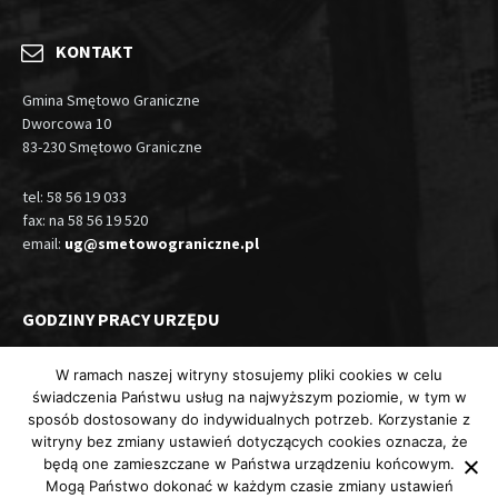
KONTAKT
Gmina Smętowo Graniczne
Dworcowa 10
83-230 Smętowo Graniczne
tel: 58 56 19 033
fax: na 58 56 19 520
email:
ug@smetowograniczne.pl
GODZINY PRACY URZĘDU
Pn, Wt, Czw: 7.30-15.30
W ramach naszej witryny stosujemy pliki cookies w celu
świadczenia Państwu usług na najwyższym poziomie, w tym w
Śr: 7.30-17:00
sposób dostosowany do indywidualnych potrzeb. Korzystanie z
Pt: 7.30-14:00
witryny bez zmiany ustawień dotyczących cookies oznacza, że
będą one zamieszczane w Państwa urządzeniu końcowym.
Mogą Państwo dokonać w każdym czasie zmiany ustawień