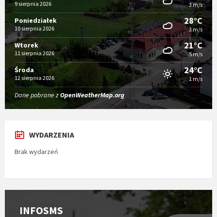
9 sierpnia 2026
3 m/s
28°C
Poniedziałek
10 sierpnia 2026
3 m/s
21°C
Wtorek
11 sierpnia 2026
5 m/s
24°C
Środa
12 sierpnia 2026
1 m/s
Dane pobrane z
OpenWeatherMap.org
WYDARZENIA
Brak wydarzeń
Strona
S
usługi
r
INFOSMS
INFOSMS
j
P