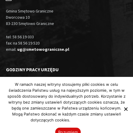
Gmina Smętowo Graniczne
Dworcowa 10
83-230 Smętowo Graniczne
tel: 58 56 19 033
fax: na 58 56 19 520
email:
ug@smetowograniczne.pl
GODZINY PRACY URZĘDU
Pn, Wt, Czw: 7.30-15.30
W ramach naszej witryny stosujemy pliki cookies w celu
świadczenia Państwu usług na najwyższym poziomie, w tym w
Śr: 7.30-17:00
sposób dostosowany do indywidualnych potrzeb. Korzystanie z
Pt: 7.30-14:00
witryny bez zmiany ustawień dotyczących cookies oznacza, że
będą one zamieszczane w Państwa urządzeniu końcowym.
Mogą Państwo dokonać w każdym czasie zmiany ustawień
dotyczących cookies.
Więcej informacji
Wszelkie prawa zastrzeżone © 2025 Gmina Smętowo Graniczne
Rozumiem