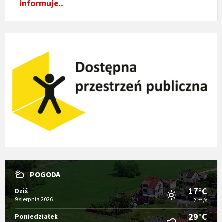
informuje..
POGODA
17°C
Dziś
9 sierpnia 2026
2 m/s
29°C
Poniedziałek