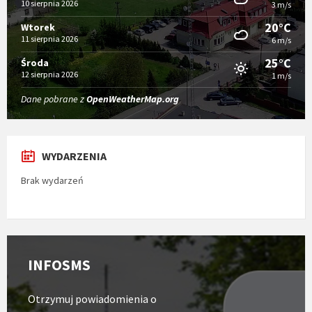
10 sierpnia 2026
3 m/s
20°C
Wtorek
11 sierpnia 2026
6 m/s
25°C
Środa
12 sierpnia 2026
1 m/s
Dane pobrane z
OpenWeatherMap.org
WYDARZENIA
Brak wydarzeń
Strona
S
usługi
r
INFOSMS
INFOSMS
j
P
Otrzymuj powiadomienia o